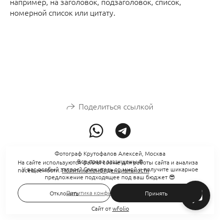
например, на заголовок, подзаголовок, список,
номерной список или цитату.
Поделиться ссылкой
Фотограф Крутофалов Алексей, Москва
Все права защищены ©
На сайте используются файлы cookie для работы сайта и анализа
У вас особый запрос? Свяжитесь со мной и получите шикарное
посещаемости.
Политика конфиденциальности
предложение подходящее под ваш бюджет 😎
Политика конфиденциальности
Отклонить
Принять
Сайт от
wfolio