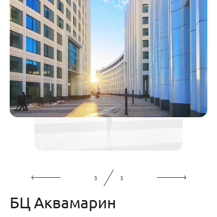
3
5
БЦ Аквамарин